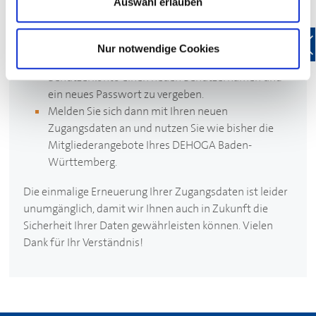
Auswahl erlauben
und Ihr Passwort ein, um sich bei Mein
DEHOGA
anzumelden.
Nach der Anmeldung bei Mein
DEHOGA
erhalten
Nur notwendige Cookies
Sie die Aufforderung, für Ihr
DEHOGA
-
Benutzerkonto einen neuen Benutzernamen und
ein neues Passwort zu vergeben.
Melden Sie sich dann mit Ihren neuen
Zugangsdaten an und nutzen Sie wie bisher die
Mitgliederangebote Ihres
DEHOGA
Baden-
Württemberg.
Die einmalige Erneuerung Ihrer Zugangsdaten ist leider
unumgänglich, damit wir Ihnen auch in Zukunft die
Sicherheit Ihrer Daten gewährleisten können. Vielen
Dank für Ihr Verständnis!