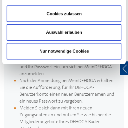
Bitte beachten Sie:
Cookies zulassen
Unsere neue Website erfordert bei Ihrem ersten Besuch
des Mitgliederbereichs eine einmalige Erneuerung Ihrer
Zugangsdaten für die Anmeldung bei Mein
DEHOGA
.
Auswahl erlauben
Und so funktioniert’s:
Nur notwendige Cookies
Geben Sie wie gewohnt Ihren bekannten
Benutzernamen (entspricht Ihrer E-Mail-Adresse)
und Ihr Passwort ein, um sich bei Mein
DEHOGA
anzumelden.
Nach der Anmeldung bei Mein
DEHOGA
erhalten
Sie die Aufforderung, für Ihr
DEHOGA
-
Benutzerkonto einen neuen Benutzernamen und
ein neues Passwort zu vergeben.
Melden Sie sich dann mit Ihren neuen
Zugangsdaten an und nutzen Sie wie bisher die
Mitgliederangebote Ihres
DEHOGA
Baden-