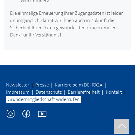
Württemberg.
Die einmalige Erneuerung Ihrer Zugangsdaten ist leider
unumgänglich, damit wir Ihnen auch in Zukunft die
Sicherheit Ihrer Daten gewährleisten können. Vielen
Dank für Ihr Verständnis!
Newsletter
Presse
Karriere beim
DEHOGA
Impressum
Datenschutz
Barrierefreiheit
Kontakt
Gründermitgliedschaft widerrufen