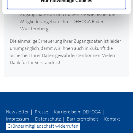
ein neues Passwort zu vergeben.
Nur notwendige Cookies
Melden Sie sich dann mit Ihren neuen
Zugangsdaten an und nutzen Sie wie bisher die
Mitgliederangebote Ihres
DEHOGA
Baden-
Württemberg.
Die einmalige Erneuerung Ihrer Zugangsdaten ist leider
unumgänglich, damit wir Ihnen auch in Zukunft die
Sicherheit Ihrer Daten gewährleisten können. Vielen
Dank für Ihr Verständnis!
Newsletter
Presse
Karriere beim
DEHOGA
Impressum
Datenschutz
Barrierefreiheit
Kontakt
Gründermitgliedschaft widerrufen