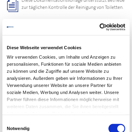
Diese Dokumentationsvorlage unterstützt Betriebe
zur täglichen Kontrolle der Reinigung von Toiletten.
Download
Diese Webseite verwendet Cookies
Wir verwenden Cookies, um Inhalte und Anzeigen zu
Ihr Kontakt
personalisieren, Funktionen für soziale Medien anbieten
zu können und die Zugriffe auf unsere Website zu
Bei
fachlichen Fragen
zu den Dokumenten wenden Sie
analysieren. Außerdem geben wir Informationen zu Ihrer
sich bitte an Ihre zuständige
Verwendung unserer Website an unsere Partner für
DEHOGA
-Geschäftsstelle
.
soziale Medien, Werbung und Analysen weiter. Unsere
Für den
Login
beachten Sie bitte den Kasten unten. Falls
Partner führen diese Informationen möglicherweise mit
es Probleme mit dem Login gibt, wenden Sie sich bitte
weiteren Daten zusammen, die Sie ihnen bereitgestellt
an den Mitgliederservice:
haben oder die sie im Rahmen Ihrer Nutzung der Dienste
Telefon:
0711 61988-22
gesammelt haben.
Einwilligungsauswahl
E-Mail:
E-Mail schreiben
Notwendig