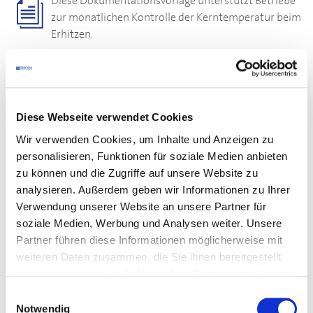
Diese Dokumentationsvorlage unterstützt Betriebe
zur monatlichen Kontrolle der Kerntemperatur beim
Erhitzen.
Download
Diese Webseite verwendet Cookies
Wir verwenden Cookies, um Inhalte und Anzeigen zu
Ihr Kontakt
personalisieren, Funktionen für soziale Medien anbieten
zu können und die Zugriffe auf unsere Website zu
Bei
fachlichen Fragen
zu den Dokumenten wenden Sie
analysieren. Außerdem geben wir Informationen zu Ihrer
sich bitte an Ihre zuständige
Verwendung unserer Website an unsere Partner für
DEHOGA
-Geschäftsstelle
.
soziale Medien, Werbung und Analysen weiter. Unsere
Partner führen diese Informationen möglicherweise mit
Für den
Login
beachten Sie bitte den Kasten unten. Falls
weiteren Daten zusammen, die Sie ihnen bereitgestellt
es Probleme mit dem Login gibt, wenden Sie sich bitte
haben oder die sie im Rahmen Ihrer Nutzung der Dienste
an den Mitgliederservice:
gesammelt haben.
Telefon:
0711 61988-22
Einwilligungsauswahl
Notwendig
E-Mail:
E-Mail schreiben