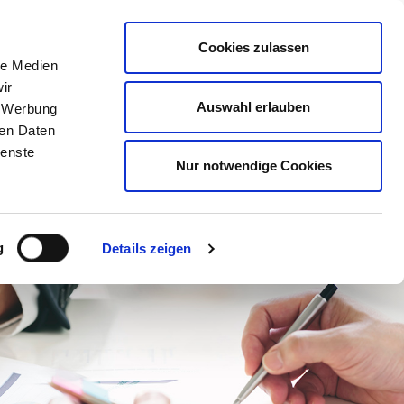
Mitglied werden
Mein
DEHOGA
Login
Cookies zulassen
le Medien
ER
LERNEN
BERATEN
AUSZEICHNEN
ir
Auswahl erlauben
, Werbung
ren Daten
ienste
Nur notwendige Cookies
g
Details zeigen