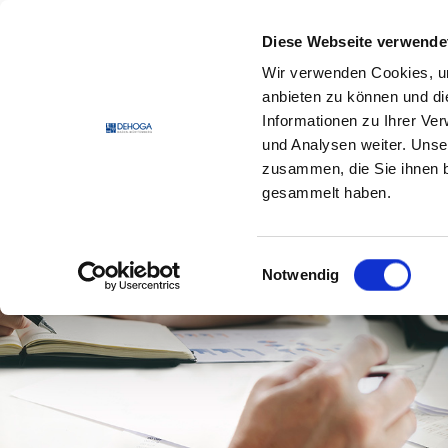
Zum Hauptinhalt springen
Zum Footerinhalt springen
Diese Webseite verwende
Wir verwenden Cookies, um
DEHO
anbieten zu können und di
Informationen zu Ihrer Ve
und Analysen weiter. Unse
zusammen, die Sie ihnen b
gesammelt haben.
Einwilligungsauswahl
Notwendig