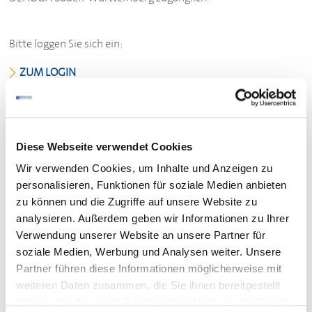
Bitte loggen Sie sich ein:
ZUM LOGIN
Sie sind noch kein Mitglied des
DEHOGA
Baden-
Württemberg?
Werden Sie hier Mitglied.
Diese Webseite verwendet Cookies
Wir verwenden Cookies, um Inhalte und Anzeigen zu
personalisieren, Funktionen für soziale Medien anbieten
zu können und die Zugriffe auf unsere Website zu
Ihr Kontakt
analysieren. Außerdem geben wir Informationen zu Ihrer
Verwendung unserer Website an unsere Partner für
Bei
fachlichen Fragen
zu den Dokumenten wenden Sie
soziale Medien, Werbung und Analysen weiter. Unsere
sich bitte an Ihre zuständige
Partner führen diese Informationen möglicherweise mit
DEHOGA
-Geschäftsstelle
.
weiteren Daten zusammen, die Sie ihnen bereitgestellt
Für den
Login
beachten Sie bitte den Kasten unten. Falls
haben oder die sie im Rahmen Ihrer Nutzung der Dienste