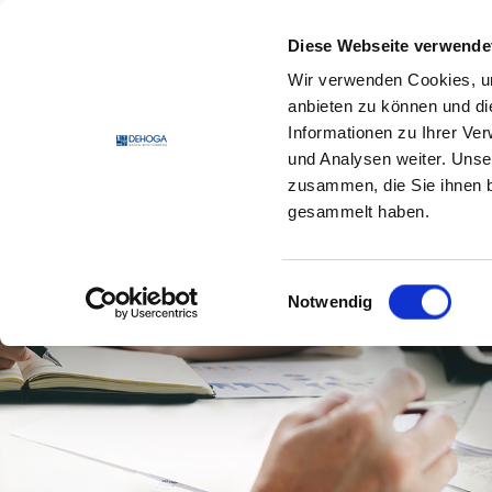
Zum Hauptinhalt springen
Zum Footerinhalt springen
Diese Webseite verwende
Wir verwenden Cookies, um
DEHO
anbieten zu können und di
Informationen zu Ihrer Ve
und Analysen weiter. Unse
zusammen, die Sie ihnen b
gesammelt haben.
Einwilligungsauswahl
Notwendig