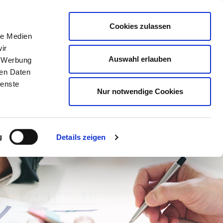
Mitglied werden
Mein
DEHOGA
Login
Cookies zulassen
le Medien
ER
LERNEN
BERATEN
AUSZEICHNEN
ir
Auswahl erlauben
, Werbung
ren Daten
ienste
Nur notwendige Cookies
g
Details zeigen