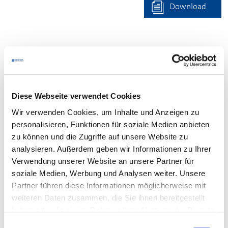
Download
Ihr Kontakt
Bei
fachlichen Fragen
zu den Dokumenten wenden Sie
Diese Webseite verwendet Cookies
sich bitte an Ihre zuständige
Wir verwenden Cookies, um Inhalte und Anzeigen zu
DEHOGA
-Geschäftsstelle
.
personalisieren, Funktionen für soziale Medien anbieten
Für den
Login
beachten Sie bitte den Kasten unten. Falls
zu können und die Zugriffe auf unsere Website zu
es Probleme mit dem Login gibt, wenden Sie sich bitte
analysieren. Außerdem geben wir Informationen zu Ihrer
an den Mitgliederservice:
Verwendung unserer Website an unsere Partner für
Telefon:
0711 61988-22
soziale Medien, Werbung und Analysen weiter. Unsere
E-Mail:
E-Mail schreiben
Partner führen diese Informationen möglicherweise mit
weiteren Daten zusammen, die Sie ihnen bereitgestellt
haben oder die sie im Rahmen Ihrer Nutzung der Dienste
gesammelt haben.
Einwilligungsauswahl