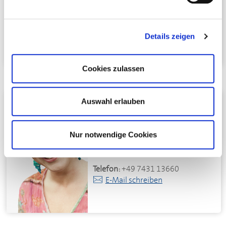
72355 Schömberg
Telefon:
+49 7427 4660694
E-Mail schreiben
Details zeigen
Cookies zulassen
Kristine Föhr
Auswahl erlauben
Kassenprüferin
Hotel-Gasthof Zum Süßen Grund
Nur notwendige Cookies
Bitzer Berg 1
72458 Albstadt
Telefon:
+49 7431 13660
E-Mail schreiben