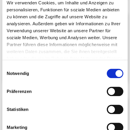
Wir verwenden Cookies, um Inhalte und Anzeigen zu
personalisieren, Funktionen für soziale Medien anbieten
zu können und die Zugriffe auf unsere Website zu
Peter Schwark
analysieren. Außerdem geben wir Informationen zu Ihrer
Vorsitzender FG Gastronomie
Verwendung unserer Website an unsere Partner für
Gasthaus Wiesental
soziale Medien, Werbung und Analysen weiter. Unsere
Balinger Weg 22
Partner führen diese Informationen möglicherweise mit
72356 Dautmergen
weiteren Daten zusammen, die Sie ihnen bereitgestellt
Telefon:
+49 7427 6164
haben oder die sie im Rahmen Ihrer Nutzung der Dienste
E-Mail schreiben
gesammelt haben.
Einwilligungsauswahl
Notwendig
Präferenzen
Thomas Schmidberger
Statistiken
Vorsitzender FG Berufsbildung
Sonne Restaurant Café
Marktplatz 8
Marketing