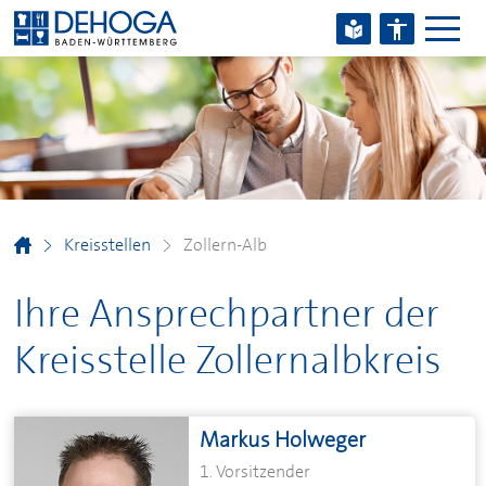
Zum Hauptinhalt springen
Zum Footerinhalt springen
Kreisstellen
Zollern-Alb
Ihre Ansprechpartner der
Kreisstelle Zollernalbkreis
Markus Holweger
1. Vorsitzender