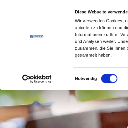
Zum Hauptinhalt springen
Zum Footerinhalt springen
Diese Webseite verwende
Wir verwenden Cookies, um
DEHO
anbieten zu können und di
Informationen zu Ihrer Ve
und Analysen weiter. Unse
zusammen, die Sie ihnen b
gesammelt haben.
Einwilligungsauswahl
Notwendig