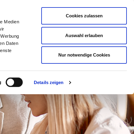
Mitglied werden
Mein
DEHOGA
Login
Cookies zulassen
le Medien
ER
LERNEN
BERATEN
AUSZEICHNEN
ir
Auswahl erlauben
, Werbung
ren Daten
ienste
Nur notwendige Cookies
g
Details zeigen