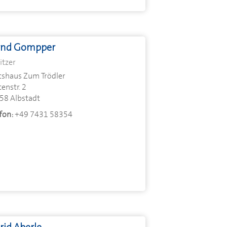
rnd Gompper
itzer
tshaus Zum Trödler
enstr. 2
58 Albstadt
fon:
+49 7431 58354