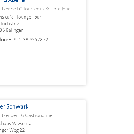
rid Aberle
sitzende FG Tourismus & Hotellerie
s café - lounge - bar
drichstr. 2
36 Balingen
fon:
+49 7433 9557872
ter Schwark
sitzender FG Gastronomie
thaus Wiesental
inger Weg 22