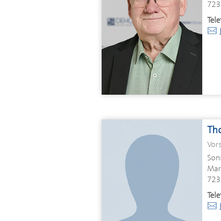
723
Tele
Th
Vor
Son
Mar
723
Tele