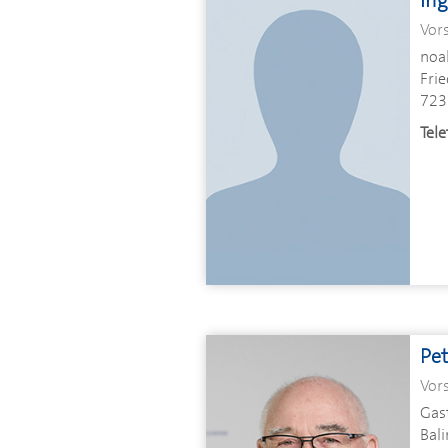
Ing
Vor
noah
Frie
723
Tele
Pe
Vor
Gas
Bal