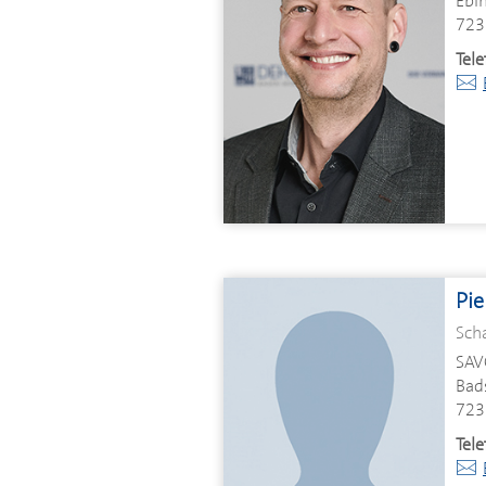
Ebin
723
Tele
Pi
Sch
SAV
Bads
723
Tele