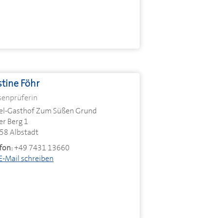
stine Föhr
senprüferin
el-Gasthof Zum Süßen Grund
er Berg 1
58 Albstadt
fon:
+49 7431 13660
E-Mail schreiben