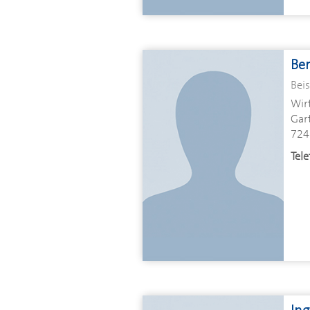
Be
Beis
Wir
Gart
724
Tele