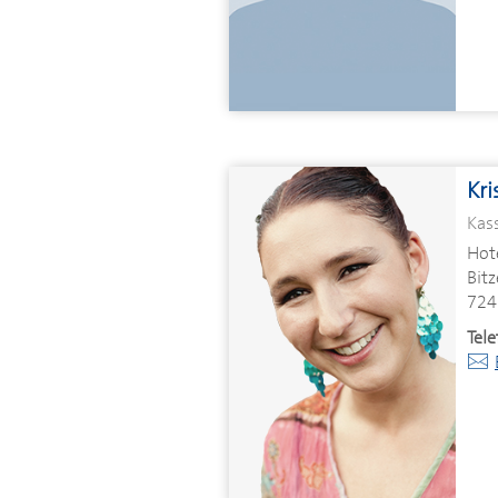
Kri
Kas
Hot
Bitz
724
Tele