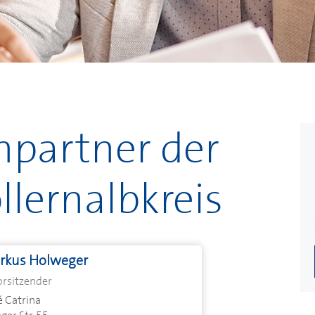
hpartner der
ollernalbkreis
rkus Holweger
orsitzender
é Catrina