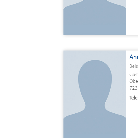
An
Beis
Gas
Ober
723
Tele