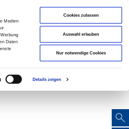
Mitglied werden
Mein
DEHOGA
Login
Cookies zulassen
le Medien
ER
LERNEN
BERATEN
AUSZEICHNEN
ir
Auswahl erlauben
, Werbung
ren Daten
ienste
Nur notwendige Cookies
g
Details zeigen