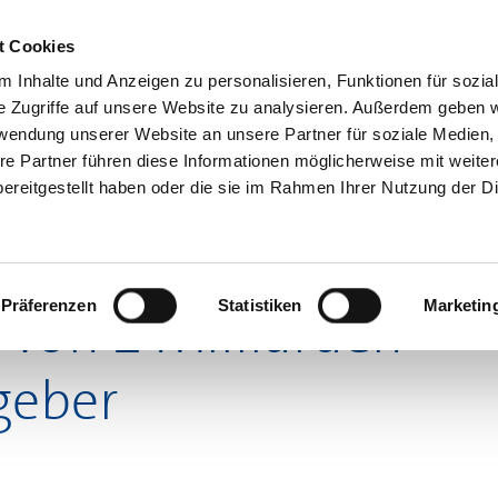
Servicecenter
t Cookies
 Inhalte und Anzeigen zu personalisieren, Funktionen für sozia
GA
MITMACHEN
INFORMIEREN
SPAREN & PARTN
e Zugriffe auf unsere Website zu analysieren. Außerdem geben w
rwendung unserer Website an unsere Partner für soziale Medien
re Partner führen diese Informationen möglicherweise mit weite
ereitgestellt haben oder die sie im Rahmen Ihrer Nutzung der D
 für Arbeitgeber
r Pflegeversicherung
Präferenzen
Statistiken
Marketin
von 2 Milliarden
geber