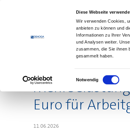
Zum Hauptinhalt springen
Zum Footerinhalt springen
Diese Webseite verwende
Wir verwenden Cookies, um
DEHO
anbieten zu können und di
Informationen zu Ihrer Ve
und Analysen weiter. Unse
zusammen, die Sie ihnen b
Mehrbelastung von 2 Milliarden Euro
gesammelt haben.
DEHOGA
kämpft gegen Reformpläne zu
Einwilligungsauswahl
Notwendig
Mehrbelastung 
Euro für Arbeit
11.06.2026